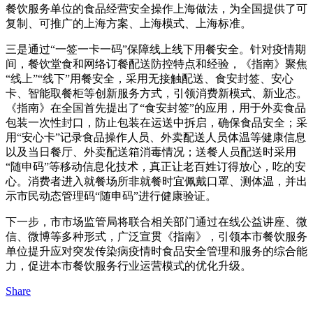
餐饮服务单位的食品经营安全操作上海做法，为全国提供了可
复制、可推广的上海方案、上海模式、上海标准。
三是通过“一签一卡一码”保障线上线下用餐安全。针对疫情期
间，餐饮堂食和网络订餐配送防控特点和经验，《指南》聚焦
“线上”“线下”用餐安全，采用无接触配送、食安封签、安心
卡、智能取餐柜等创新服务方式，引领消费新模式、新业态。
《指南》在全国首先提出了“食安封签”的应用，用于外卖食品
包装一次性封口，防止包装在运送中拆启，确保食品安全；采
用“安心卡”记录食品操作人员、外卖配送人员体温等健康信息
以及当日餐厅、外卖配送箱消毒情况；送餐人员配送时采用
“随申码”等移动信息化技术，真正让老百姓订得放心，吃的安
心。消费者进入就餐场所非就餐时宜佩戴口罩、测体温，并出
示市民动态管理码“随申码”进行健康验证。
下一步，市市场监管局将联合相关部门通过在线公益讲座、微
信、微博等多种形式，广泛宣贯《指南》，引领本市餐饮服务
单位提升应对突发传染病疫情时食品安全管理和服务的综合能
力，促进本市餐饮服务行业运营模式的优化升级。
Share