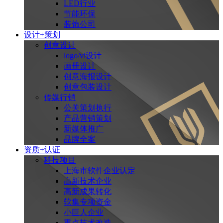
LED行业
节能环保
装饰公司
设计+策划
创意设计
logo/vi设计
画册设计
创意海报设计
创意包装设计
传媒行销
公关策划执行
产品营销策划
新媒体推广
品牌全案
资质+认证
科技项目
上海市软件企业认定
高新技术企业
高新成果转化
软集专项资金
小巨人企业
重点技术改造