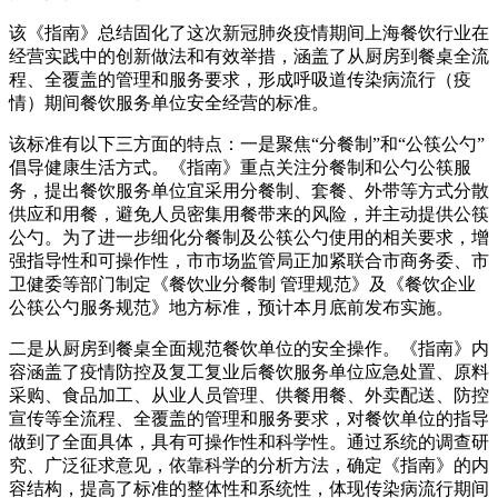
该《指南》总结固化了这次新冠肺炎疫情期间上海餐饮行业在
经营实践中的创新做法和有效举措，涵盖了从厨房到餐桌全流
程、全覆盖的管理和服务要求，形成呼吸道传染病流行（疫
情）期间餐饮服务单位安全经营的标准。
该标准有以下三方面的特点：一是聚焦“分餐制”和“公筷公勺”
倡导健康生活方式。《指南》重点关注分餐制和公勺公筷服
务，提出餐饮服务单位宜采用分餐制、套餐、外带等方式分散
供应和用餐，避免人员密集用餐带来的风险，并主动提供公筷
公勺。为了进一步细化分餐制及公筷公勺使用的相关要求，增
强指导性和可操作性，市市场监管局正加紧联合市商务委、市
卫健委等部门制定《餐饮业分餐制 管理规范》及《餐饮企业
公筷公勺服务规范》地方标准，预计本月底前发布实施。
二是从厨房到餐桌全面规范餐饮单位的安全操作。《指南》内
容涵盖了疫情防控及复工复业后餐饮服务单位应急处置、原料
采购、食品加工、从业人员管理、供餐用餐、外卖配送、防控
宣传等全流程、全覆盖的管理和服务要求，对餐饮单位的指导
做到了全面具体，具有可操作性和科学性。通过系统的调查研
究、广泛征求意见，依靠科学的分析方法，确定《指南》的内
容结构，提高了标准的整体性和系统性，体现传染病流行期间